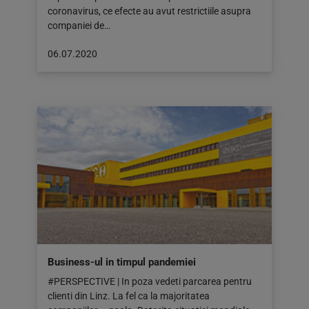
coronavirus, ce efecte au avut restrictiile asupra
companiei de…
Articol
06.07.2020
publicat
pe:
06.07.2020
Business-ul in timpul pandemiei
#PERSPECTIVE | In poza vedeti parcarea pentru
clienti din Linz. La fel ca la majoritatea