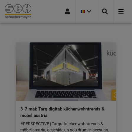
VERSIUNEA
Mergi la navigație
Mergi la pagina de căutare
Mergi la conținutul principal
Mergi la subsol
CURENTĂ
A
ȚĂRII:
ROMANIA
3-7 mai: Targ digital: küchenwohntrends &
möbel austria
#PERSPECTIVE | Targul küchenwohntrends &
möbel austria, deschide un nou drum in acest an.