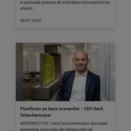
in perioada aceasta de schimbare este esential sa
oferim…
Articol
08.07.2020
publicat
pe:
08.07.2020
Planificam pe baza scenariilor - CEO Gerd
Schachermayer
#PERSPECTIVE | Gerd Schachermayer dezvaluie
experienta personala din timpul crizei de