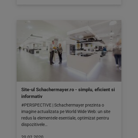
publicat
pe:
21.02.2020
Site-ul Schachermayer.ro - simplu, eficient si
informativ
#PERSPECTIVE | Schachermayer prezinta o
imagine actualizata pe World Wide Web: un site
redus la elementele esentiale, optimizat pentru
dispozitivele…
Articol
20.02.2020