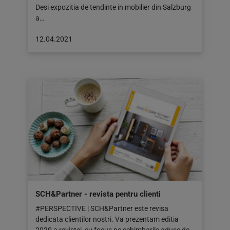
Desi expozitia de tendinte in mobilier din Salzburg
a…
Articol
12.04.2021
publicat
pe:
12.04.2021
SCH&Partner - revista pentru clienti
#PERSPECTIVE | SCH&Partner este revisa
dedicata clientilor nostri. Va prezentam editia