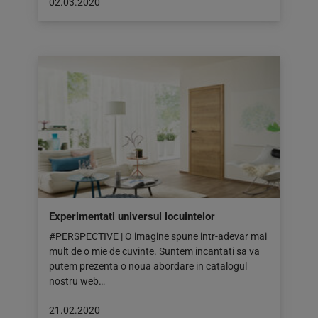
Articol
02.03.2020
publicat
pe:
02.03.2020
Experimentati universul locuintelor
#PERSPECTIVE | O imagine spune intr-adevar mai
mult de o mie de cuvinte. Suntem incantati sa va
putem prezenta o noua abordare in catalogul
nostru web…
Articol
21.02.2020