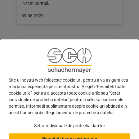
in ritm normal.
Articol
09.06.2020
publicat
pe:
09.06.2020
Site-ul nostru web foloseste cookie-uri, pentru a va asigura cea
mai buna experienta pe site-ul nostru. Alegeti "Permiteti toate
cookie-urile", pentru a accepta toate cookie-urile sau "Setari
individuale de protectia datelor" pentru a selecta cookie-urile
permise. Informatii suplimentare despre cookie-uri obtineti din
Gerd Schachermayer despre situatia actuala
acest banner si din Regulamentul de protectie a datelor.
Stimati clienti,
Setari individuale de protectia datelor
Sper ca va merge bine. Oricat de banala poate
Permiteti toate cookie-urile