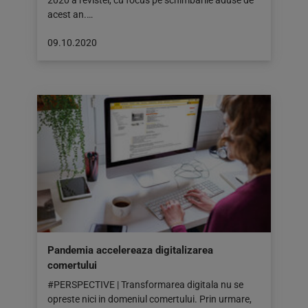
2020 a revistei, cu focus pe schimbarile aduse de
acest an.…
Articol
09.10.2020
publicat
pe:
09.10.2020
Pandemia accelereaza digitalizarea
comertului
#PERSPECTIVE | Transformarea digitala nu se
opreste nici in domeniul comertului. Prin urmare,