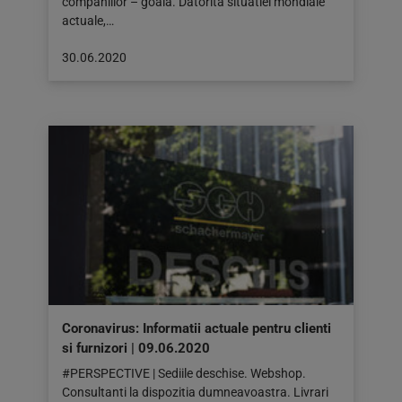
companiilor – goala. Datorita situatiei mondiale
actuale,…
Articol
30.06.2020
publicat
pe:
30.06.2020
Coronavirus: Informatii actuale pentru clienti
si furnizori | 09.06.2020
#PERSPECTIVE | Sediile deschise. Webshop.
Consultanti la dispozitia dumneavoastra. Livrari