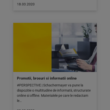
Articol
18.03.2020
publicat
pe:
18.03.2020
Promotii, brosuri si informatii online
#PERSPECTIVE | Schachermayer va pune la
dispozitie o multitudine de informatii, structurate
online si offline. Materialele pe care le redactam
le…