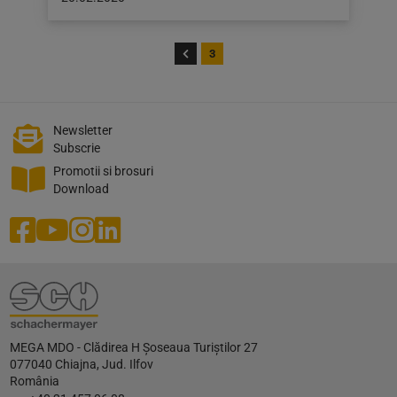
publicat
pe:
20.02.2020
3
Newsletter
Subscrie
Promotii si brosuri
Download
MEGA MDO - Clădirea H Șoseaua Turiștilor 27
077040 Chiajna, Jud. Ilfov
România