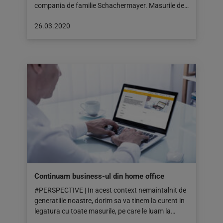
compania de familie Schachermayer. Masurile de…
Articol
26.03.2020
publicat
pe:
26.03.2020
Continuam business-ul din home office
#PERSPECTIVE | In acest context nemaintalnit de
generatiile noastre, dorim sa va tinem la curent in
legatura cu toate masurile, pe care le luam la…