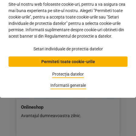
Livrarea pe șantier
Site-ul nostru web foloseste cookie-uri, pentru a va asigura cea
Expediere directă în locul dorit
mai buna experienta pe site-ul nostru. Alegeti "Permiteti toate
cookie-urile", pentru a accepta toate cookie-urile sau "Setari
individuale de protectia datelor" pentru a selecta cookie-urile
permise. Informatii suplimentare despre cookie-uri obtineti din
acest banner si din Regulamentul de protectie a datelor.
Setari individuale de protectia datelor
Permiteti toate cookie-urile
Protecția datelor
Informatii generale
Onlineshop
Avantajul dumneavoastra zilnic.