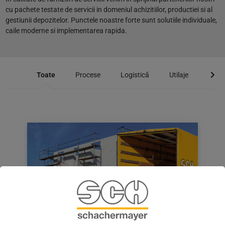
cu pachete testate de servicii in domeniul achizitiilor, productiei si al
gestiunii depozitelor. Punctele noastre forte sunt solutiile individuale,
caile moderne si implementarea rapida.
Toate
Procese
Logistică
Utilaje