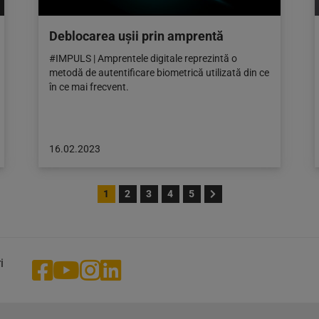
Deblocarea ușii prin amprentă
#IMPULS | Amprentele digitale reprezintă o
metodă de autentificare biometrică utilizată din ce
în ce mai frecvent.
Articol
16.02.2023
publicat
pe:
16.02.2023
1
2
3
4
5
i