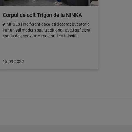
Corpul de colt Trigon de la NINKA
#IMPULS | Indiferent daca ati decorat bucataria
intr-un stil modern sau traditional, aveti suficient
spatiu de depozitare sau doriti sa folositi…
Articol
15.09.2022
publicat
pe:
15.09.2022