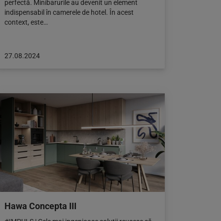
perfectă. Minibarurile au devenit un element
indispensabil în camerele de hotel. În acest
context, este…
Articol
27.08.2024
publicat
pe:
27.08.2024
Hawa Concepta III