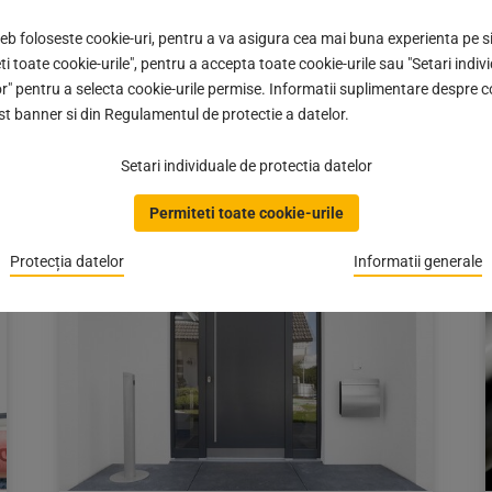
Organizatoare și separatoare
web foloseste cookie-uri, pentru a va asigura cea mai buna experienta pe si
AGOFORM Sky
ti toate cookie-urile", pentru a accepta toate cookie-urile sau "Setari indiv
#IMPULS | Aceste inserturi pentru sertare sunt
r" pentru a selecta cookie-urile permise. Informatii suplimentare despre c
mai mult decât niște accesorii obișnuite: o soluție
st banner si din Regulamentul de protectie a datelor.
modernă pentru a vă optimiza spațiul de
depozitare…
Setari individuale de protectia datelor
Articol
05.12.2023
publicat
Permiteti toate cookie-urile
pe:
05.12.2023
Protecția datelor
Informatii generale