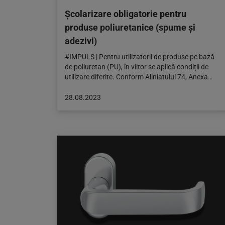
Școlarizare obligatorie pentru
produse poliuretanice (spume și
adezivi)
#IMPULS | Pentru utilizatorii de produse pe bază
de poliuretan (PU), în viitor se aplică condiții de
utilizare diferite. Conform Aliniatului 74, Anexa…
Articol
28.08.2023
publicat
pe:
28.08.2023