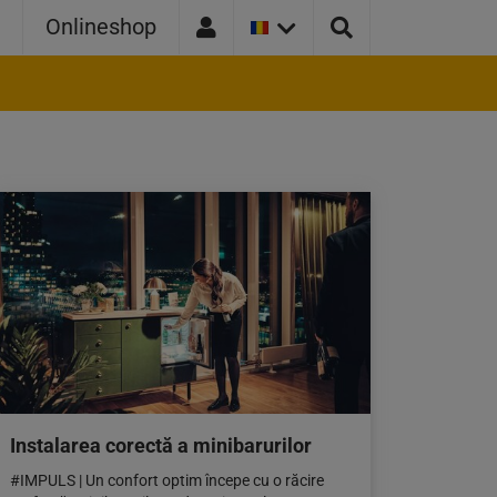
VERSIUNEA
a
Onlineshop
CURENTĂ
A
ȚĂRII:
ROMANIA
Instalarea corectă a minibarurilor
#IMPULS | Un confort optim începe cu o răcire