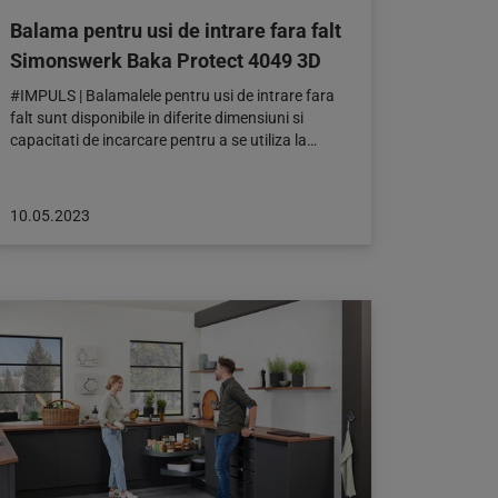
Balama pentru usi de intrare fara falt
Simonswerk Baka Protect 4049 3D
#IMPULS | Balamalele pentru usi de intrare fara
falt sunt disponibile in diferite dimensiuni si
capacitati de incarcare pentru a se utiliza la…
Articol
10.05.2023
publicat
pe:
10.05.2023