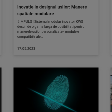
Inovatie in designul usilor: Manere
spatiale modulare
#IMPULS | Sistemul modular inovator KWS
deschide o gama larga de posibilitati pentru
manerele usilor personalizate - modulele
compatibile ale…
Articol
17.05.2023
publicat
pe:
17.05.2023