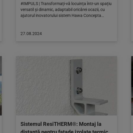
#IMPULS | Transformați-vă locuința într-un spațiu
versatil și dinamic, adaptabil oricărei ocazii, cu
ajutorul inovatorului sistem Hawa Concepta…
Articol
27.08.2024
publicat
pe:
27.08.2024
Sistemul ResiTHERM®: Montaj la
distanță pentru fațade izolate termic