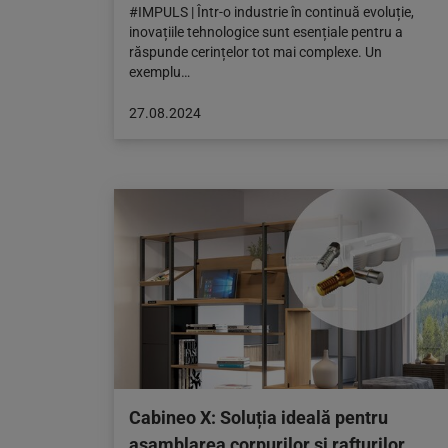
#IMPULS | Într-o industrie în continuă evoluție,
inovațiile tehnologice sunt esențiale pentru a
răspunde cerințelor tot mai complexe. Un
exemplu…
Articol
27.08.2024
publicat
pe:
27.08.2024
Cabineo X: Soluția ideală pentru
asamblarea corpurilor și rafturilor