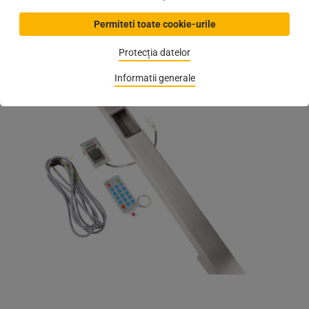
Catalog WEB:
Mâner KWS
Permiteti toate cookie-urile
(
Autor:
Cristina Andreea Costinas
,
16.02.2023
)
Protecția datelor
Informatii generale