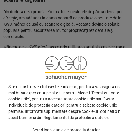
Din dorința de a proteja cât mai bine locuințele de pătrunderea prin
efracție, am adăugat în gama noastră de produse o noutate de la
KWS, mâner de ușă cu scanare digitală. Aceasta devine o soluție
populară pentru securizarea multor proprietăți rezidențiale și
comerciale.
Mânerul de la KWS oferă acces prin utilizarea unui sistem electronic
de blocare. Prin presarea degetului pe dispozitiv, se verifică dacă
amprenta este înregistrată în sistem și astfel intrarea poate fi
autorizată.
Capacitatea de memorare este de până la 150 de amprente, deci mai
multe persoane pot primi acces prin utilizarea acestui sistem.
Site-ul nostru web foloseste cookie-uri, pentru a va asigura cea
De asemenea, înălțimea optimă de montare este de 1200 mm, putând
mai buna experienta pe site-ul nostru. Alegeti "Permiteti toate
fi utilizat cu ușurință de persoane cu înălțime mică (copii).
cookie-urile", pentru a accepta toate cookie-urile sau "Setari
individuale de protectia datelor" pentru a selecta cookie-urile
Fiind realizat din inox și având o carcasa metalică etanșă, mânerul
permise. Informatii suplimentare despre cookie-uri obtineti din
KWS cu scanare amprenta a trecut testul de mediu și climă VdS și
acest banner si din Regulamentul de protectie a datelor.
este rezistent în timp.
Setari individuale de protectia datelor