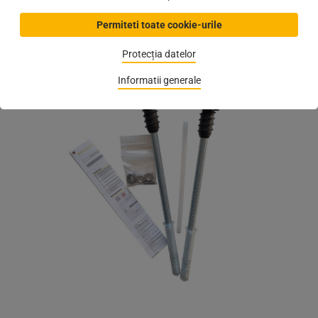
Catalog WEB
Permiteti toate cookie-urile
(
Autor:
Cristina Andreea Costinas
,
27.05.2024
)
Protecția datelor
Informatii generale