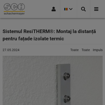
VERSIUNEA
Mergi la navigație
Mergi la pagina de căutare
Mergi la conținutul principal
Mergi la subsol
CURENTĂ
A
ȚĂRII:
ROMANIA
Sistemul ResiTHERM®: Montaj la distanță
pentru fațade izolate termic
Articol
Categorii:
27.05.2024
Toate
Toate
Impuls
publicat
pe:
27.05.2024