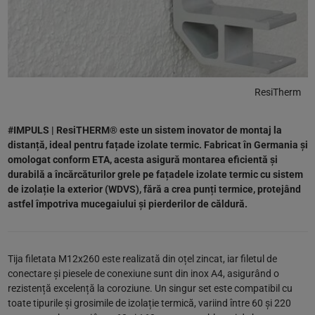
ResiTherm
#IMPULS | ResiTHERM® este un sistem inovator de montaj la
distanță, ideal pentru fațade izolate termic. Fabricat în Germania și
omologat conform ETA, acesta asigură montarea eficientă și
durabilă a încărcăturilor grele pe fațadele izolate termic cu sistem
de izolație la exterior (WDVS), fără a crea punți termice, protejând
astfel împotriva mucegaiului și pierderilor de căldură.
Tija filetata M12x260 este realizată din oțel zincat, iar filetul de
conectare și piesele de conexiune sunt din inox A4, asigurând o
rezistență excelență la coroziune. Un singur set este compatibil cu
toate tipurile și grosimile de izolație termică, variind între 60 și 220