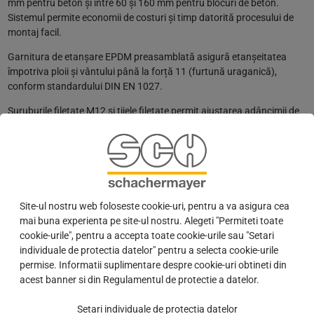
mm pentru beton și între 60 și 160 mm pentru blocuri de beton.
Sistemul permite economii de costuri și timp datorită procesului de
montaj facil.
Garnitura de etanșare EPDM preasamblată asigură etanșeitatea
împotriva ploii și vântului până la forță 11 (furtună uraganică),
conform standardului DIN EN 1027.
Șuruburile filetate M12 și tijele filetate permit ajustarea adâncimii de
înșurubare, adaptându-se astfel la situația individuală de montaj.
Componentele din inox A4 sunt ideale pentru aplicații exterioare, iar
materialul din nylon întărit cu fibră de sticlă oferă durabilitate
suplimentară.
Pentru montajul sistemului ResiTHERM® este necesară utilizarea
Site-ul nostru web foloseste cookie-uri, pentru a va asigura cea
mortarului de injecție ResiFIX, asigurând astfel o fixare optimă și
mai buna experienta pe site-ul nostru. Alegeti "Permiteti toate
sigură.
cookie-urile", pentru a accepta toate cookie-urile sau "Setari
individuale de protectia datelor" pentru a selecta cookie-urile
ResiTHERM® este soluția perfectă pentru montarea încărcăturilor
permise. Informatii suplimentare despre cookie-uri obtineti din
grele pe fațade izolate termic, oferind performanță, durabilitate și
acest banner si din Regulamentul de protectie a datelor.
eficiență în orice condiții.
Setari individuale de protectia datelor
Flyer ResiTHERM®