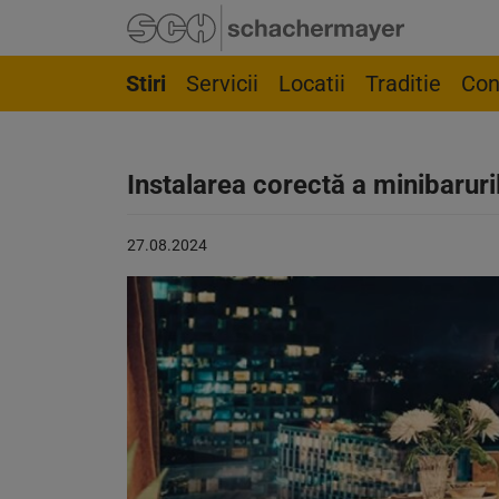
Mergi la navigație
Mergi la pagina de căutare
Mergi la conținutul principal
Mergi la subsol
Stiri
Servicii
Locatii
Traditie
Con
Instalarea corectă a minibaruri
Articol
27.08.2024
publicat
pe:
27.08.2024