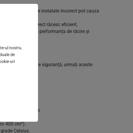
nților. Minibarurile instalate incorect pot cauza
atele instalate corect răcesc eficient,
ătoare poate reduce performanța de răcire și
te-ul nostru.
iduale de
ookie-uri
te reglementările de siguranță, urmați aceste
e circulația aerului.
țin 400 cm²).
 grade Celsius.