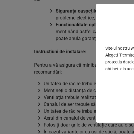
Siguranța oaspeților:
Respectarea regl
probleme electrice, care pot duce la sc
Funcționalitate optimă:
O instalare pr
menținând astfel calitatea și siguran
poate anula garanția produsului.
Site-ul nostru 
Instrucțiuni de instalare:
Alegeti "Permite
protectia datelo
Pentru a vă asigura că minibarurile din hotelul
obtineti din ace
recomandări:
Unitatea de răcire trebuie aliniată cu atenți
Mențineți o distanță de cel puțin 20 mm într
Ventilația trebuie realizată conform alternat
Canalul de aer trebuie să aibă o secțiune t
Unitatea de răcire trebuie să intre complet 
Aerul din canalul de ventilație nu trebuie să
Folosiți doar grile de ventilație care au o 
În cazul variantelor cu uși de sticlă, poa