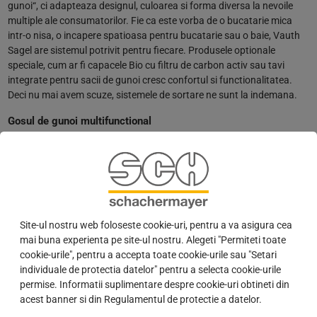
gunoi“, ci adapteaza designul, culoarea si forma diversa la nevoile
multiple ale consumatorilor. Fie ca este vorba de o bucatarie mica
intr-o nisa, o incapere spatioasa pentru bucatarie sau o baie, Vauth
Sagel are sistemul potrivit pentru fiecare. Produsele optionale
speciale, cum ar fi capacele Bio cu filtru de carbon activ sau tavi
integrate pentru sacii de gunoi cresc confortul si functionalitatea.
Deci nu mai avem scuze, sistemele de sortare ne sunt la indemana.
Gosul de gunoi multifunctional
VS ENVI© Space / Space XX Pro
• latimi de corp de la 400 la 900 mm
• suprafata suplimentara de depozitare in capac
• dimensiuni diferite ale recipientelor
• functie Soft-Close
• culoare: gri lava
Site-ul nostru web foloseste cookie-uri, pentru a va asigura cea
mai buna experienta pe site-ul nostru. Alegeti "Permiteti toate
Cosul de gunoi single
cookie-urile", pentru a accepta toate cookie-urile sau "Setari
individuale de protectia datelor" pentru a selecta cookie-urile
VS ENVI© Single
permise. Informatii suplimentare despre cookie-uri obtineti din
• pentru gospodării mici/locuințe urbane
acest banner si din Regulamentul de protectie a datelor.
• montare pe stânga și dreapta