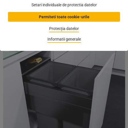
• suport integrat pentru saci de gunoi
Setari individuale de protectia datelor
• Volum de la 7 până la 15,5 litri
• culoare: argintiu
Permiteti toate cookie-urile
Catalog WEB
:
Mai multe informatii
despre produse
Protecția datelor
(
Autor:
Loredana Cristea
,
10.11.2020
)
Informatii generale