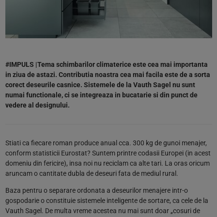
#IMPULS |Tema schimbarilor climaterice este cea mai importanta
in ziua de astazi. Contributia noastra cea mai facila este de a sorta
corect deseurile casnice. Sistemele de la Vauth Sagel nu sunt
numai functionale, ci se integreaza in bucatarie si din punct de
vedere al designului.
Stiati ca fiecare roman produce anual cca. 300 kg de gunoi menajer,
conform statisticii Eurostat? Suntem printre codasii Europei (in acest
domeniu din fericire), insa noi nu reciclam ca alte tari. La oras oricum
aruncam o cantitate dubla de deseuri fata de mediul rural.
Baza pentru o separare ordonata a deseurilor menajere intr-o
gospodarie o constituie sistemele inteligente de sortare, ca cele de la
Vauth Sagel. De multa vreme acestea nu mai sunt doar „cosuri de