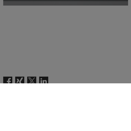
Toate articolele
Noutati in webshop-ul
Banda de etansare ferestre, pentru
Schachermayer
case pasive