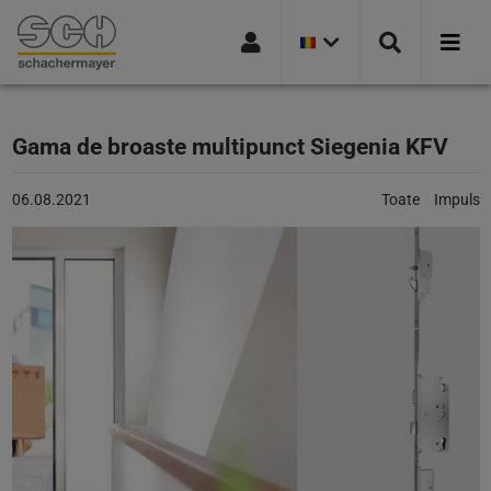
VERSIUNEA
Mergi la navigație
Mergi la pagina de căutare
Mergi la conținutul principal
Mergi la subsol
CURENTĂ
A
ȚĂRII:
ROMANIA
Gama de broaste multipunct Siegenia KFV
Articol
Categorii:
06.08.2021
Toate
Impuls
publicat
pe:
06.08.2021