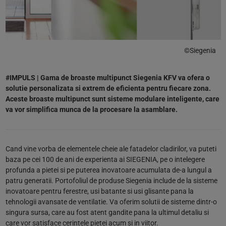
©Siegenia
#IMPULS | Gama de broaste multipunct Siegenia KFV va ofera o
solutie personalizata si extrem de eficienta pentru fiecare zona.
Aceste broaste multipunct sunt sisteme modulare inteligente, care
va vor simplifica munca de la procesare la asamblare.
Cand vine vorba de elementele cheie ale fatadelor cladirilor, va puteti
baza pe cei 100 de ani de experienta ai SIEGENIA, pe o intelegere
profunda a pietei si pe puterea inovatoare acumulata de-a lungul a
patru generatii. Portofoliul de produse Siegenia include de la sisteme
inovatoare pentru ferestre, usi batante si usi glisante pana la
tehnologii avansate de ventilatie. Va oferim solutii de sisteme dintr-o
singura sursa, care au fost atent gandite pana la ultimul detaliu si
care vor satisface cerintele pietei acum si in viitor.