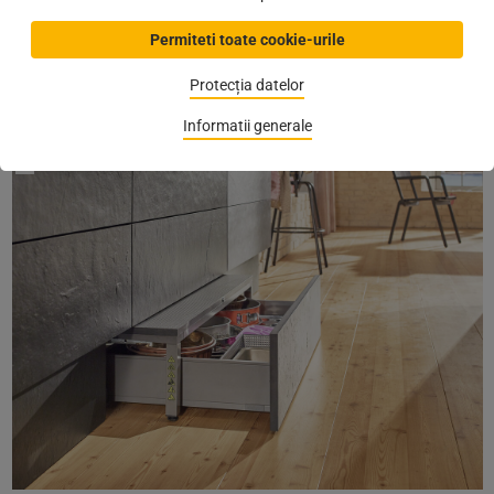
integram sistemul nostru tehnic in soclu cu cat mai putin spatiu
necesar, garantand in acelasi timp stabilitate maxima.”
Permiteti toate cookie-urile
Catalog web:
Space Step de la BLUM
Protecția datelor
(
Autor:
Loredana Cristea
,
05.04.2021
)
Informatii generale