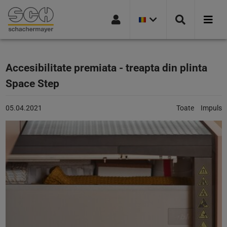
VERSIUNEA
Mergi la navigație
Mergi la pagina de căutare
Mergi la conținutul principal
Mergi la subsol
CURENTĂ
A
ȚĂRII:
ROMANIA
Accesibilitate premiata - treapta din plinta
Space Step
Articol
Categorii:
05.04.2021
Toate
Impuls
publicat
pe:
05.04.2021