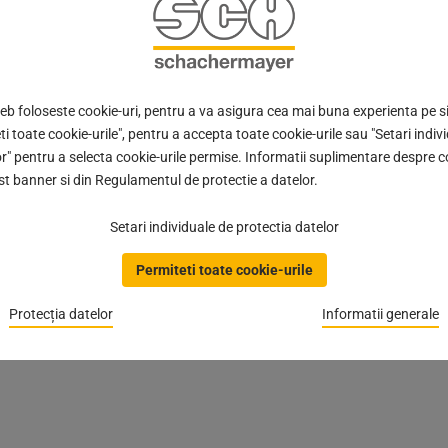
l manerului se afla la o inaltime optima de 111 cm. In plus, mane
lor, centrelor de ingrijire, scolilor sau altor cladiri publice. Setu
DIN EN 179.
web foloseste cookie-uri, pentru a va asigura cea mai buna experienta pe si
ti toate cookie-urile", pentru a accepta toate cookie-urile sau "Setari indiv
r" pentru a selecta cookie-urile permise. Informatii suplimentare despre c
st banner si din Regulamentul de protectie a datelor.
uprafata antibacteriana FSB Anti-Infection Coating (AIC), inofen
-5. Este bine de stiut ca stratul antibacterian FSB Anti-Infectio
Setari individuale de protectia datelor
Permiteti toate cookie-urile
Protecția datelor
Informatii generale
dere cu antebratul