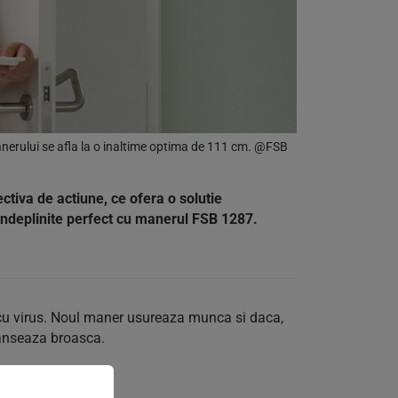
anerului se afla la o inaltime optima de 111 cm. @FSB
tiva de actiune, ce ofera o solutie
nd indeplinite perfect cu manerul FSB 1287.
 cu virus. Noul maner usureaza munca si daca,
lanseaza broasca.