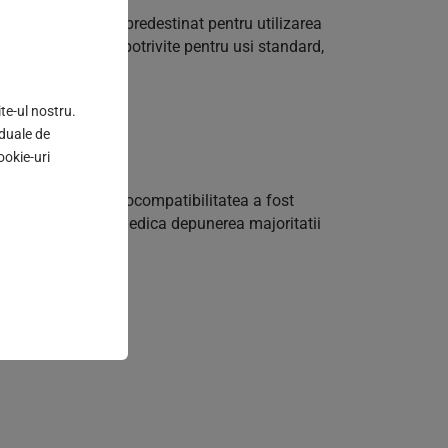
rul FSB 1287 este predestinat pentru utilizarea
rile de manere sunt potrivite pentru usi standard,
te-ul nostru.
iduale de
ookie-uri
siva fiziologic. Biocompatibilitatea a fost
n Coating (AIC) impiedica depunerea majoritatii