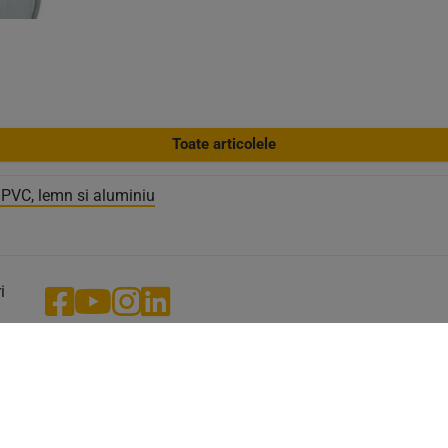
Toate articolele
n PVC, lemn si aluminiu
i
08
Toate preturile fara TVA. In ciuda intretinerii atent
datelor, ne rezervam dreptul de a efectua modifica
ayer.ro
tehnice. Pot sa apara erori, precum si abateri de 
si continut de text de la produsul original. Copyri