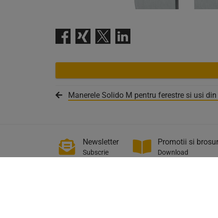
Manerele Solido M pentru ferestre si usi di
Newsletter
Promotii si brosur
Subscrie
Download
+40 21 457 06 
info@schacherm
MEGA MDO - Clădirea H