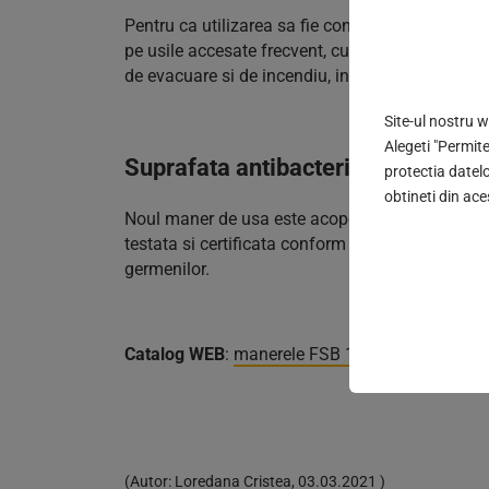
Pentru ca utilizarea sa fie confortabila, capatu
pe usile accesate frecvent, cum ar fi usile spitale
de evacuare si de incendiu, in conformitate cu 
Site-ul nostru 
Alegeti "Permite
Suprafata antibacteriana
protectia datelo
obtineti din ace
Noul maner de usa este acoperit standard cu o s
testata si certificata conform DIN ISO EN 10 993
germenilor.
Catalog WEB
:
manerele FSB 1287 pentru deschi
(
Autor:
Loredana Cristea
,
03.03.2021
)