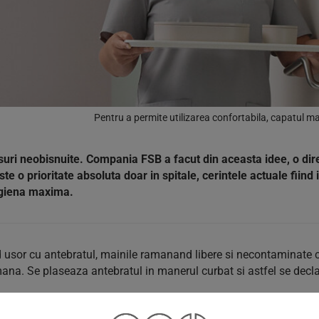
Pentru a permite utilizarea confortabila, capatul m
ri neobisnuite. Compania FSB a facut din aceasta idee, o direc
este o prioritate absoluta doar in spitale, cerintele actuale fii
igiena maxima.
 usor cu antebratul, mainile ramanand libere si necontaminate
mana. Se plaseaza antebratul in manerul curbat si astfel se dec