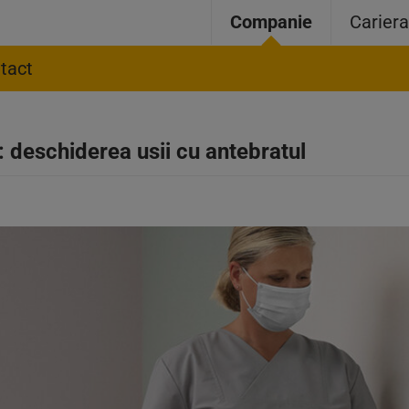
Companie
Carier
tact
: deschiderea usii cu antebratul