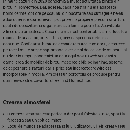
In multe cazuri, din 2020 pandemia a mutat activitatea zilnica din
birou in Homeoffice. Dar, adesea, casa noastra nu era adaptata
noilor cerinte: opt ore pe scaunul din bucatarie sau sufragerie ne-au
adus dureri de spate, ne-au lipsit prize in apropiere, precum si rafturi,
spatii de depozitare si organizare sau lumina potrivita. Activitatile
zilnice s-au amestecat. Casa nu a mai fost confortabila si nici locul de
munca de acasa organizat. Insa, acest aspect nu trebuie sa
continue. Configurati biroul de acasa exact asa cum doriti, deoarece
petreceti multe ore pe saptamana la cel de-al doilea loc de munca – si
nu doar in timpul pandemiei. In catalogul nostru web veti gasi o
gama larga de mobilier de birou, mese reglabile pe inaltime, sisteme
de depozitare si rafturi, dar si prize sau incarcatoare wireless
incorporabile in mobila. Am creat un portofoliu de produse pentru
dumneavoastra, cuvantul cheie fiind Homeoffice.
Crearea atmosferei
O camera separata este perfecta dar pot fi folosite si nise, spatii la
fereastra sau un colt delimitat
Locul de munca se adapteaza stilului utilizatorului. Fiti creativi! Nu