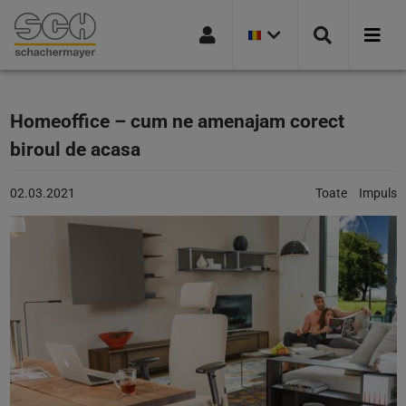
VERSIUNEA
Mergi la navigație
Mergi la pagina de căutare
Mergi la conținutul principal
Mergi la subsol
CURENTĂ
A
ȚĂRII:
ROMANIA
Homeoffice – cum ne amenajam corect
biroul de acasa
Articol
Categorii:
02.03.2021
Toate
Impuls
publicat
pe:
02.03.2021