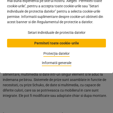
mai buna experienta pe site-ul nostru. Alegeti "Permiteti toate
pentru aceasta. Sfatul nostru pentru inaltimea corecta a biroului:
cookie-urile", pentru a accepta toate cookie-urile sau "Setari
asezati-va la birou, sprijiniti-va de el, picioarele in unghi de 90 de
individuale de protectia datelor" pentru a selecta cookie-urile
grade si asezati antebratele pe blatul mesei. Mainile ar trebui sa
permise. Informatii suplimentare despre cookie-uri obtineti din
atinga tastatura. Daca nu exista un unghi drept in interiorul cotului,
acest banner si din Regulamentul de protectie a datelor.
va rugam sa reglati inaltimea.
Setari individuale de protectia datelor
Prize incorporabile
Permiteti toate cookie-urile
De multe ori lipsesc doua lucruri in biroul de acasa: spatiul si prizele.
Protecția datelor
Sistemele de prize incorporabile precum cele de la
EVOline
ofera
Informatii generale
solutia ideala pentru ambele necesitati. Aceste modele de prize
incorporabile in mobilier organizeaza cele mai importante cabluri de
alimentare, multimedia si date intr-un singur element si le aduc la
indemana pe birou. Sistemele de prize sunt asamblate in functie de
necesitati, cu prize Schuko, de date si multimedia, cu capace de
diferite culori, care sa se potriveasca cu mobilierul in care sunt
integrate. Ele pot fi modificate sau adaptate chiar si dupa montare.