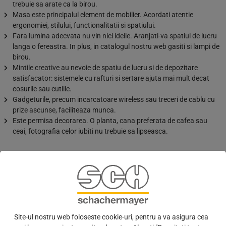
trebuie sa arate ca la birou.
Masa este principalul element de mobilier. Acordati atentie
ergonomiei, stilului, functionalitatii si spatiului.
Fara lumina adecvata nu vin nici ideile. Aranjati-va spatiul de lucru
langa o fereastra. In plus, in catalogul nostru web gasiti si lampi de
birou.
Mintile creative au nevoie de spatiu de lucru si de depozitare
satisfacator: sistemele cu rafturi si sertare ajuta mai mult decat
cosurile sau cutiile.
Gadgeturile, precum incarcatoare wireless sau treceri de cablu cu
prize ascunse, faciliteaza munca.
Este permisa decorarea. O planta, cana preferata de cafea sau
ceai, fotografia celor iubiti nu trebuie sa lipseasca.
Cadre pentru masa si birou
Ergonomia la locul de munca este un factor esential in Homeoffice.
Postura corecta pentru activitatile sedentare este data numai daca
inaltimea de lucru si de sedere se adapteaza persoanei.
Birourile
Site-ul nostru web foloseste cookie-uri, pentru a va asigura cea
precum cele de la Hettich, reglabile electric in inaltime, sunt ideale