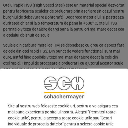
Otelul rapid HSS (High Speed Steel) este un material special dezvoltat
pentru fabricarea sculelor de prelucrare prin aschiere (in cazul nostru
burghiul de debavurare Bohrcraft). Deoarece materialul isi pastreaza
duritatea chiar si la o temperatura de pana la +600° C, otelul HSS
permite o viteza de taiere de trei pana la patru ori mai mare decat cea
a otelului obisnuit de scule.
Sculele din carbura metalica HM se deosebesc cu greu ca aspect fata
de cele din otel rapid HSS. Din punct de vedere functional, sunt mai
dure, astfel fiind posibile viteze mai mari de taiere decat la cele din
otel rapid. Timpul de procesare a prelucrarii cu ajutorul acestor scule
este mai mic si au o durata de utilizare mai mare.
Otelul rapid HSS este dur, insa in comparatie cu carbora metalica HM
este mai moale, astfel nu este atat de sensibil la socuri, vibratii sau
conditii neuniforme de taiere, ca de exemplu la o taietura intrerupta.
Prin urmare burghiele si materialele se aleg in functie de nevoia de
Site-ul nostru web foloseste cookie-uri, pentru a va asigura cea
prelucrare a surubului.
mai buna experienta pe site-ul nostru. Alegeti "Permiteti toate
PRODUCATORUL
cookie-urile", pentru a accepta toate cookie-urile sau "Setari
individuale de protectia datelor" pentru a selecta cookie-urile