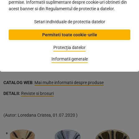
Bohrcraft este o marca germana de prestigiu, cu o experienta
permise. Informatii suplimentare despre cookie-uri obtineti din
indelungata in producerea de burghiuri de inalta calitate si durata de
acest banner si din Regulamentul de protectie a datelor.
viata lunga pentru industrie si mestesugarie, inscriindu-se astfel in
criteriile Schachermayer.
Setari individuale de protectia datelor
AVANTAJE
Permiteti toate cookie-urile
prindere pentru bormasina
Protecția datelor
usor de utilizat
evacuare sigura a spanului
Informatii generale
Utilizare pentru
: otel, inox, alama, metale neferoase, PVC
CATALOG WEB
:
Mai multe informatii despre produse
DETALII:
Reviste si brosuri
(
Autor:
Loredana Cristea
,
01.07.2020
)