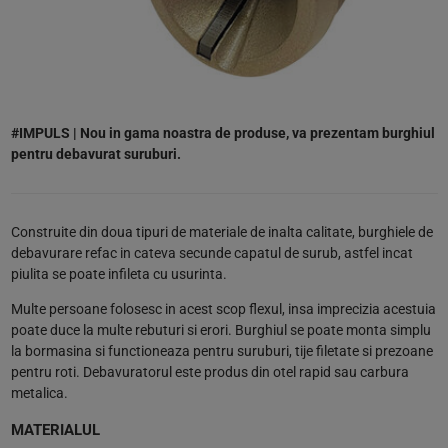
#IMPULS | Nou in gama noastra de produse, va prezentam burghiul
pentru debavurat suruburi.
Construite din doua tipuri de materiale de inalta calitate, burghiele de
debavurare refac in cateva secunde capatul de surub, astfel incat
piulita se poate infileta cu usurinta.
Multe persoane folosesc in acest scop flexul, insa imprecizia acestuia
poate duce la multe rebuturi si erori. Burghiul se poate monta simplu
la bormasina si functioneaza pentru suruburi, tije filetate si prezoane
pentru roti. Debavuratorul este produs din otel rapid sau carbura
metalica.
MATERIALUL