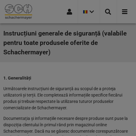
VERSIUNEA
Mergi la navigație
Mergi la pagina de căutare
Mergi la conținutul principal
Mergi la subsol
CURENTĂ
A
ȚĂRII:
ROMANIA
Instrucțiuni generale de siguranță (valabile
pentru toate produsele oferite de
Schachermayer)
1. Generalități
Următoarele instrucțiuni de siguranță au scopul de a proteja
utilizatorii și terții. Ele completează informațiile specifice fiecărui
produs și trebuie respectate la utilizarea tuturor produselor
comercializate de Schachermayer.
Documentația și informațiile necesare despre produse sunt puse la
dispoziția clientului în primul rând prin magazinul online
Schachermayer. Dacă nu se găsesc documentele corespunzătoare