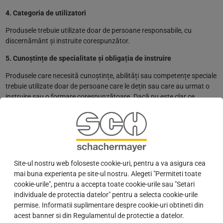
4. Categoria de utilizatori
Produsele trebuie utilizate doar de persoane responsabile, cu
discernământ și instruite corespunzător.
5. Cunoștințe de specialitate și obligația de instruire
Produsele care necesită cunoștințe, abilități sau competențe speciale
trebuie utilizate doar de persoane care le dețin sau care au urmat o
instruire sau o formare corespunzătoare. Dacă nu este clar ce
calificări sunt necesare, vă puteți informa în magazinul online
Schachermayer sau, dacă este necesar, pe site-ul producătorului.
6. Depozitare și transport
Clienții și consumatorii finali trebuie să depoziteze și să transporte
produsele în mod corespunzător, sigur și conform legii. Produsele
Site-ul nostru web foloseste cookie-uri, pentru a va asigura cea
trebuie păstrate exclusiv în recipientul original sau în ambalajul
mai buna experienta pe site-ul nostru. Alegeti "Permiteti toate
original. La transport și depozitare trebuie respectate toate
cookie-urile", pentru a accepta toate cookie-urile sau "Setari
reglementările legale aplicabile (în special pentru substanțe
individuale de protectia datelor" pentru a selecta cookie-urile
periculoase, produse chimico-tehnice sau materiale inflamabile).
permise. Informatii suplimentare despre cookie-uri obtineti din
acest banner si din Regulamentul de protectie a datelor.
7. Eliminare