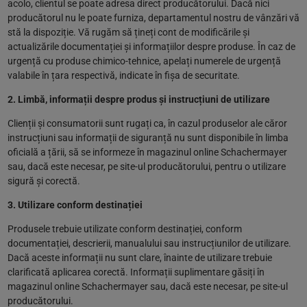
acolo, clientul se poate adresa direct producătorului. Dacă nici
producătorul nu le poate furniza, departamentul nostru de vânzări vă
stă la dispoziție. Vă rugăm să țineți cont de modificările și
actualizările documentației și informațiilor despre produse. În caz de
urgență cu produse chimico-tehnice, apelați numerele de urgență
valabile în țara respectivă, indicate în fișa de securitate.
2. Limbă, informații despre produs și instrucțiuni de utilizare
Clienții și consumatorii sunt rugați ca, în cazul produselor ale căror
instrucțiuni sau informații de siguranță nu sunt disponibile în limba
oficială a țării, să se informeze în magazinul online Schachermayer
sau, dacă este necesar, pe site-ul producătorului, pentru o utilizare
sigură și corectă.
3. Utilizare conform destinației
Produsele trebuie utilizate conform destinației, conform
documentației, descrierii, manualului sau instrucțiunilor de utilizare.
Dacă aceste informații nu sunt clare, înainte de utilizare trebuie
clarificată aplicarea corectă. Informații suplimentare găsiți în
magazinul online Schachermayer sau, dacă este necesar, pe site-ul
producătorului.